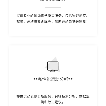
提供专业的运动损伤康复服务，包括物理治疗、
按摩、运动康复训练等，帮助运动员快速恢复；
**高性能运动分析**
提供运动表现分析服务，包括技术分析、数据监
测和改进建议。