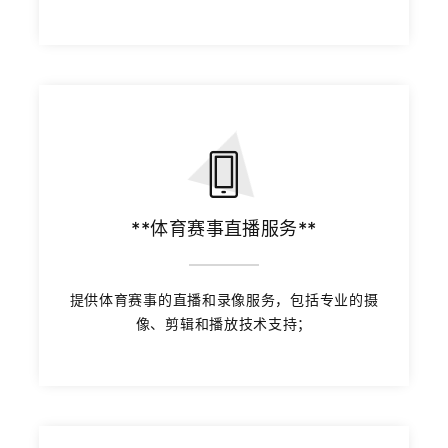
**体育赛事直播服务**
提供体育赛事的直播和录像服务，包括专业的摄
像、剪辑和播放技术支持；