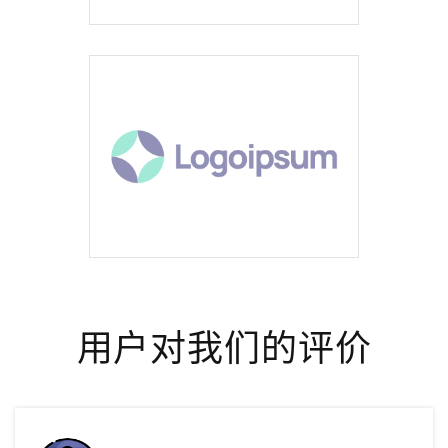
用户对我们的评价