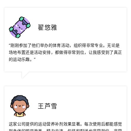
翟悠雅
“刚刚参加了他们举办的体育活动，组织得非常专业。无论是
场地布置还是活动安排，都做得非常到位，让我感受到了真正
的运动乐趣。”
王芦雪
这家公司提供的运动营养补剂效果显著。每次使用后都能感觉
到身体的明显改善，精力充沛。包装和配送也非常到位，非常