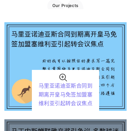
Our Projects
马里亚诺迪亚斯合同到
期离开皇马免签加盟塞
维利亚引起转会议焦点