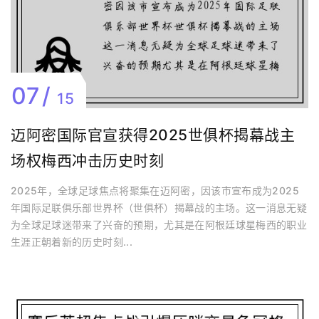
07
15
迈阿密国际官宣获得2025世俱杯揭幕战主
场权梅西冲击历史时刻
2025年，全球足球焦点将聚集在迈阿密，因该市宣布成为2025
年国际足联俱乐部世界杯（世俱杯）揭幕战的主场。这一消息无疑
为全球足球迷带来了兴奋的预期，尤其是在阿根廷球星梅西的职业
生涯正朝着新的历史时刻...