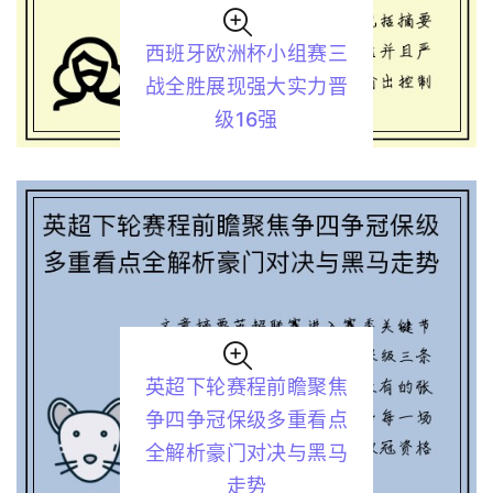
西班牙欧洲杯小组赛三
战全胜展现强大实力晋
级16强
英超下轮赛程前瞻聚焦
争四争冠保级多重看点
全解析豪门对决与黑马
走势