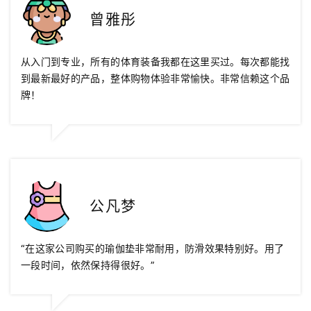
曾雅彤
从入门到专业，所有的体育装备我都在这里买过。每次都能找
到最新最好的产品，整体购物体验非常愉快。非常信赖这个品
牌！
公凡梦
“在这家公司购买的瑜伽垫非常耐用，防滑效果特别好。用了
一段时间，依然保持得很好。”