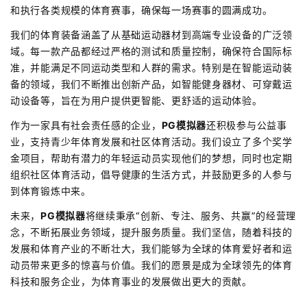
和执行各类规模的体育赛事，确保每一场赛事的圆满成功。
我们的体育装备涵盖了从基础运动器材到高端专业设备的广泛领
域。每一款产品都经过严格的测试和质量控制，确保符合国际标
准，并能满足不同运动类型和人群的需求。特别是在智能运动装
备的领域，我们不断推出创新产品，如智能健身器材、可穿戴运
动设备等，旨在为用户提供更智能、更舒适的运动体验。
作为一家具有社会责任感的企业，
PG模拟器
还积极参与公益事
业，支持青少年体育发展和社区体育活动。我们设立了多个奖学
金项目，帮助有潜力的年轻运动员实现他们的梦想，同时也定期
组织社区体育活动，倡导健康的生活方式，并鼓励更多的人参与
到体育锻炼中来。
未来，
PG模拟器
将继续秉承“创新、专注、服务、共赢”的经营理
念，不断拓展业务领域，提升服务质量。我们坚信，随着科技的
发展和体育产业的不断壮大，我们能够为全球的体育爱好者和运
动员带来更多的惊喜与价值。我们的愿景是成为全球领先的体育
科技和服务企业，为体育事业的发展做出更大的贡献。