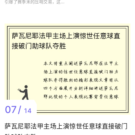
引爆了赛季末的压哨交易，这...
07
14
萨瓦尼耶法甲主场上演惊世任意球直接破门