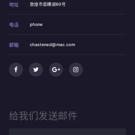
地址
敦煌市苗糟湖60号
电话
phone
邮箱
chastened@mac.com
给我们发送邮件