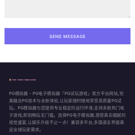
SEND MESSAGE
PG模拟器 - PG电子模拟器「PG试玩游戏」官方平台网站,完
美融合PG技术与全新体验,让玩家随时随地享受高质量PG试
玩。PG模拟器为您提供专业稳定的运行环境,支持多款热门电
子游戏,即刻畅玩无门槛。选择PG电子模拟器,感受真实细腻的
视觉盛宴,让娱乐升级不止一点！兼容多平台,多国语言界面满
足全球玩家需求。