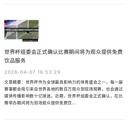
世界杯组委会正式确认比赛期间将为观众提供免费
饮品服务
2026-04-07 16:53:29
文章摘要：世界杯作为全球最具影响力的体育盛会之一，每一届
赛事都会吸引来自世界各地的数百万观众到现场观赛，也会通过
媒体传播影响数十亿球迷。近期，世界杯组委会正式确认，在比
赛举办期间将为到场观众提供免费饮...