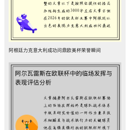
阿根廷力克意大利成功问鼎欧美杯荣誉瞬间