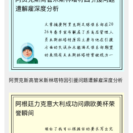
阿贾克斯高管米斯林塔特因引援问题遭解雇深度分析