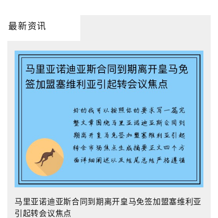
最新资讯
马里亚诺迪亚斯合同到期离开皇马免签加盟塞维利亚
引起转会议焦点