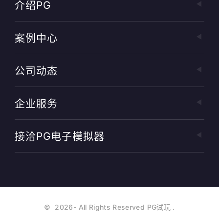
介绍PG
案例中心
公司动态
企业服务
接洽PG电子模拟器
©
2026
- All Rights Reserved
PG试玩
.