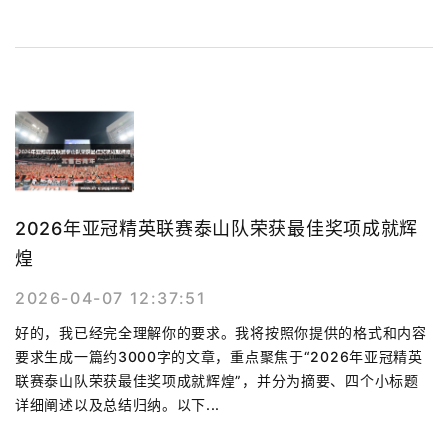
2026年亚冠精英联赛泰山队荣获最佳奖项成就辉
煌
2026-04-07 12:37:51
好的，我已经完全理解你的要求。我将按照你提供的格式和内容
要求生成一篇约3000字的文章，重点聚焦于“2026年亚冠精英
联赛泰山队荣获最佳奖项成就辉煌”，并分为摘要、四个小标题
详细阐述以及总结归纳。以下...