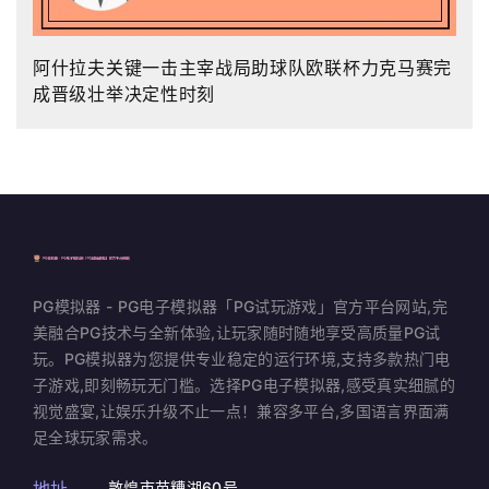
阿什拉夫关键一击主宰战局助球队欧联杯力克马赛完
成晋级壮举决定性时刻
PG模拟器 - PG电子模拟器「PG试玩游戏」官方平台网站,完
美融合PG技术与全新体验,让玩家随时随地享受高质量PG试
玩。PG模拟器为您提供专业稳定的运行环境,支持多款热门电
子游戏,即刻畅玩无门槛。选择PG电子模拟器,感受真实细腻的
视觉盛宴,让娱乐升级不止一点！兼容多平台,多国语言界面满
足全球玩家需求。
敦煌市苗糟湖60号