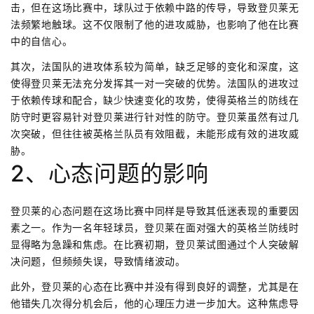
击，但在这场比赛中，球队过于依赖中路的传导，导致登贝莱无
法频繁地触球。这不仅限制了他的进攻威胁，也影响了他在比赛
中的自信心。
其次，法国队的进攻体系较为简单，缺乏足够的变化和深度，这
使得登贝莱无法充分发挥其一对一突破的优势。法国队的进攻过
于依赖传球和配合，缺少快速变化的攻势，使得英格兰的防线在
防守时更容易针对登贝莱进行针对性的防守。登贝莱虽然有过几
次突破，但往往被英格兰队员有效阻截，未能形成有效的进攻威
胁。
2、心态问题的影响
登贝莱的心态问题在这场比赛中同样是导致其低迷表现的重要因
素之一。作为一名年轻球员，登贝莱在面对强大的英格兰防线时
显得略为急躁和焦虑。在比赛初期，登贝莱试图通过个人突破解
决问题，但频频失误，导致情绪波动。
此外，登贝莱的心态在比赛中并没有得到良好的调整，尤其是在
他错失几次得分机会后，他的心理压力进一步加大。这种焦虑导