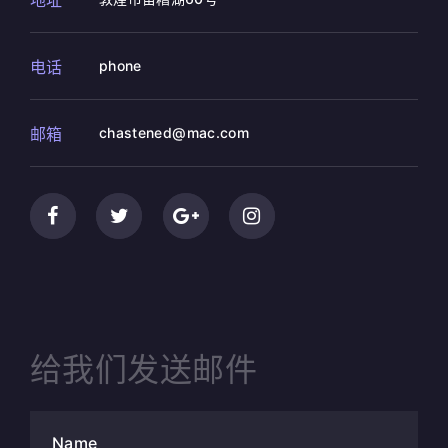
地址
电话
phone
邮箱
chastened@mac.com
给我们发送邮件
Name