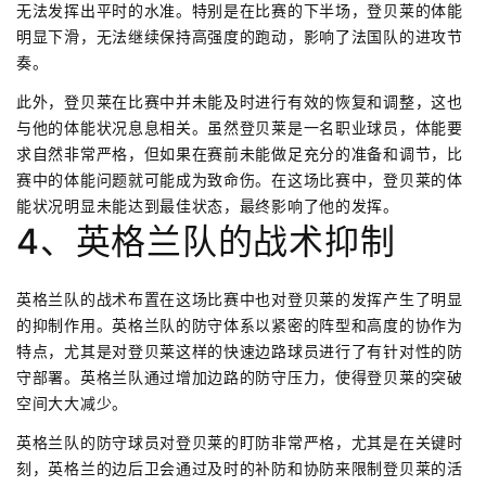
无法发挥出平时的水准。特别是在比赛的下半场，登贝莱的体能
明显下滑，无法继续保持高强度的跑动，影响了法国队的进攻节
奏。
此外，登贝莱在比赛中并未能及时进行有效的恢复和调整，这也
与他的体能状况息息相关。虽然登贝莱是一名职业球员，体能要
求自然非常严格，但如果在赛前未能做足充分的准备和调节，比
赛中的体能问题就可能成为致命伤。在这场比赛中，登贝莱的体
能状况明显未能达到最佳状态，最终影响了他的发挥。
4、英格兰队的战术抑制
英格兰队的战术布置在这场比赛中也对登贝莱的发挥产生了明显
的抑制作用。英格兰队的防守体系以紧密的阵型和高度的协作为
特点，尤其是对登贝莱这样的快速边路球员进行了有针对性的防
守部署。英格兰队通过增加边路的防守压力，使得登贝莱的突破
空间大大减少。
英格兰队的防守球员对登贝莱的盯防非常严格，尤其是在关键时
刻，英格兰的边后卫会通过及时的补防和协防来限制登贝莱的活