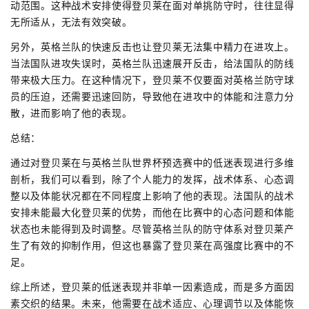
动范围。这种战术安排使得登贝莱在面对单挑防守时，往往显得
无所适从，无法有效突破。
另外，英格兰队的快速反击也让登贝莱无法集中精力在进攻上。
当法国队进攻失误时，英格兰队迅速展开反击，给法国队的防线
带来极大压力。在这种情况下，登贝莱不仅要面对英格兰防守球
员的压迫，还需要迅速回防，导致他在进攻中的体能和注意力分
散，进而影响了他的表现。
总结：
通过对登贝莱在与英格兰队世界杯预选赛中的低迷表现进行多维
剖析，我们可以看到，除了个人能力的发挥，战术体系、心态调
整以及体能状况都在不同程度上影响了他的表现。法国队的战术
安排未能最大化登贝莱的优势，而他在比赛中的心态问题和体能
状态也未能得到及时调整。尽管英格兰队的防守体系对登贝莱产
生了有效的抑制作用，但这也暴露了登贝莱在高强度比赛中的不
足。
综上所述，登贝莱的低迷表现并非单一因素造成，而是多方面因
素交织的结果。未来，他需要在战术适应、心理调节以及体能恢