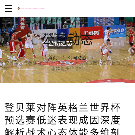
公司动态
首页
公司动态
登贝莱对阵英格兰世界杯预选赛低迷表现成因深度解析战术心
态体能多维剖析
登贝莱对阵英格兰世界杯
预选赛低迷表现成因深度
解析战术心态体能多维剖