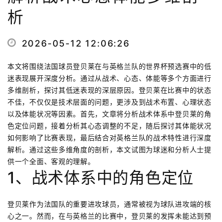
析
2026-05-12 12:06:26
本文将围绕法国球员登贝莱在与英格兰队的世界杯预选赛中的低
迷表现展开深度分析。通过从战术、心态、体能等多个方面进行
多维剖析，探讨其低迷表现的深层原因。登贝莱在比赛中的状态
不佳，不仅仅是技术层面的问题，更涉及到战术布置、心理状态
以及体能状况等因素。首先，文章将分析战术体系中登贝莱的角
色定位问题，接着分析其心态调整的不足，随后探讨其体能状况
如何影响了比赛表现，最后结合对英格兰队的战术特性进行深度
解析。通过这些多维角度的剖析，本文试图为球迷和分析人士提
供一个全面、客观的理解。
1、战术体系中的角色定位
登贝莱作为法国队的重要进攻球员，通常被视为球队进攻端的核
心之一。然而，在与英格兰的比赛中，登贝莱的发挥未能达到预