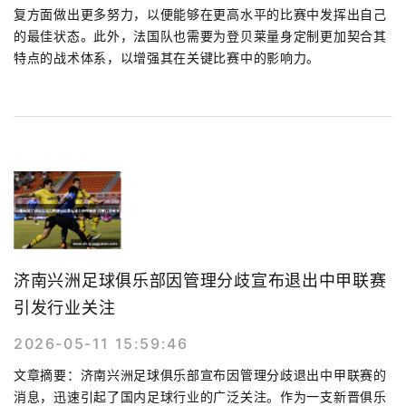
复方面做出更多努力，以便能够在更高水平的比赛中发挥出自己
的最佳状态。此外，法国队也需要为登贝莱量身定制更加契合其
特点的战术体系，以增强其在关键比赛中的影响力。
济南兴洲足球俱乐部因管理分歧宣布退出中甲联赛
引发行业关注
2026-05-11 15:59:46
文章摘要：济南兴洲足球俱乐部宣布因管理分歧退出中甲联赛的
消息，迅速引起了国内足球行业的广泛关注。作为一支新晋俱乐