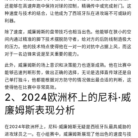
还能够在高速奔跑中保持对球的控制，精确传中或完成射门。这
种速度与技术的结合，让他成为了西班牙队在进攻端不可或缺的
利器。
除了速度，威廉姆斯的盘带技巧也相当出色。他能够在狭小的空
间内通过精准的脚下技术摆脱防守者，给对方的后防线制造极大
的压力。他的技术特点使得他在一对一的对抗中占据上风，而这
对于一名边锋来说是至关重要的能力。
此外，威廉姆斯的场上意识和决策能力也逐渐成熟。他在比赛中
能够迅速判断形势，做出正确的选择，无论是选择直传球还是自
己单打独斗，他都能根据对方防守的情况做出最合适的判断，这
使得他在比赛中非常高效。
2、2024欧洲杯上的尼科·威
廉姆斯表现分析
在2024年欧洲杯上，尼科·威廉姆斯无疑是西班牙队最具威胁的
进攻球员之一。在小组赛中，威廉姆斯展现了他出色的速度与技