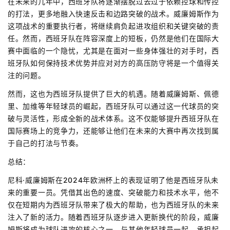
在未来的几年中，西班牙队将逐渐摆脱过去过于依赖控球和传控
的打法，更多地融入快速反击和边路突破的战术。威廉姆斯作为
这项战术的重要执行者，将继续肩负起进攻组织和关键突破的责
任。然而，西班牙队在阵容深度上的短板，仍然是他们在国际大
赛中面临的一个隐忧，尤其是在面对一些身体强壮的对手时，西
班牙队如何保持技术优势并应对对方的高压防守将是一个值得关
注的问题。
然而，这也为西班牙队提供了巨大的机遇。随着威廉姆斯、佩德
里、加维等年轻球员的崛起，西班牙队可以通过这一代球员的突
破与灵活性，形成全新的战术体系。这不仅能够提升西班牙队在
国际赛场上的竞争力，还能够让他们在未来的大赛中再次找到属
于自己的打法与节奏。
总结：
尼科·威廉姆斯在2024年欧洲杯上的表现证明了他是西班牙队未
来的重要一员。凭借其出色的速度、突破能力和技术水平，他不
仅在短期内为西班牙队带来了极大的帮助，也为西班牙队的未来
注入了新的活力。随着西班牙队逐步进入更新换代的阶段，威廉
姆斯将成为球队进攻的核心之一，与其他年轻球员一起，承担起