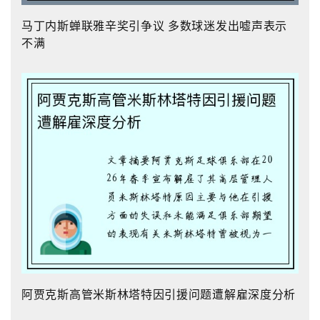
马丁内斯蝉联雅辛奖引争议 多数球迷发出嘘声表示
不满
阿贾克斯高管米斯林塔特因引援问题遭解雇深度分析