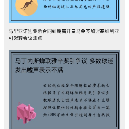
马里亚诺迪亚斯合同到期离开皇马免签加盟塞维利亚
引起转会议焦点