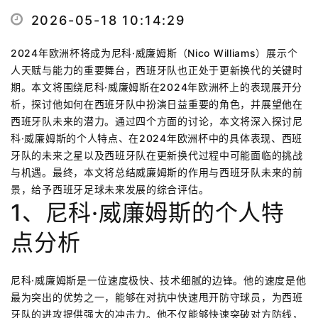
2026-05-18 10:14:29
2024年欧洲杯将成为尼科·威廉姆斯（Nico Williams）展示个
人天赋与能力的重要舞台，西班牙队也正处于更新换代的关键时
期。本文将围绕尼科·威廉姆斯在2024年欧洲杯上的表现展开分
析，探讨他如何在西班牙队中扮演日益重要的角色，并展望他在
西班牙队未来的潜力。通过四个方面的讨论，本文将深入探讨尼
科·威廉姆斯的个人特点、在2024年欧洲杯中的具体表现、西班
牙队的未来之星以及西班牙队在更新换代过程中可能面临的挑战
与机遇。最终，本文将总结威廉姆斯的作用与西班牙队未来的前
景，给予西班牙足球未来发展的综合评估。
1、尼科·威廉姆斯的个人特
点分析
尼科·威廉姆斯是一位速度极快、技术细腻的边锋。他的速度是他
最为突出的优势之一，能够在对抗中快速甩开防守球员，为西班
牙队的进攻提供强大的冲击力。他不仅能够快速突破对方防线，