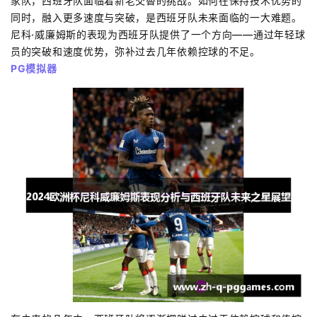
家队，西班牙队面临着新老交替的挑战。如何在保持技术优势的
同时，融入更多速度与突破，是西班牙队未来面临的一大难题。
尼科·威廉姆斯的表现为西班牙队提供了一个方向——通过年轻球
员的突破和速度优势，弥补过去几年依赖控球的不足。
PG模拟器