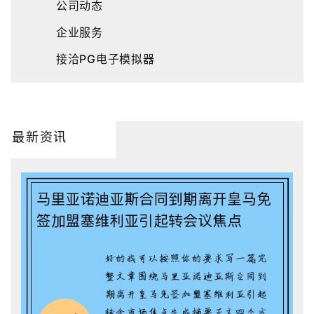
公司动态
企业服务
接洽PG电子模拟器
最新资讯