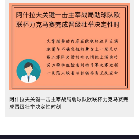
阿什拉夫关键一击主宰战局助球队欧联杯力克马赛完
成晋级壮举决定性时刻