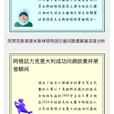
阿贾克斯高管米斯林塔特因引援问题遭解雇深度分析