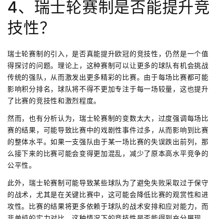
4、瑞士轮赛制是否能提升竞
技性？
瑞士轮赛制的引入，是否真能提升欧冠的竞技性，仍然是一个值
得探讨的问题。理论上，这种赛制可以让更多的球队有机会挑战
传统的强队，从而激发出更多精彩的比赛。由于每场比赛都可能
影响积分排名，球队将不得不更加专注于每一场较量，这也提升
了比赛的竞技性和激烈程度。
然而，也有分析认为，瑞士轮赛制的变数太大，过度强调每场比
赛的结果，可能导致比赛中的戏剧性事件过多，从而影响到比赛
的整体水平。如果一支强队由于某一场比赛的失误跌出前列，那
么接下来的比赛可能会变得更加混乱，减少了原本高水平竞争的
公平性。
此外，瑞士轮赛制可能导致某些球队为了避免失败采取过于保守
的战术，尤其是在关键比赛中，这可能会降低比赛的观赏性和进
攻性。比赛的结果将更多依赖于球队的战术安排和应对能力，而
非单纯的实力对比，这种情况下的竞技性是否能得到充分展现，