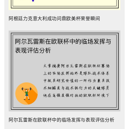
阿根廷力克意大利成功问鼎欧美杯荣誉瞬间
阿尔瓦雷斯在欧联杯中的临场发挥与表现评估分析