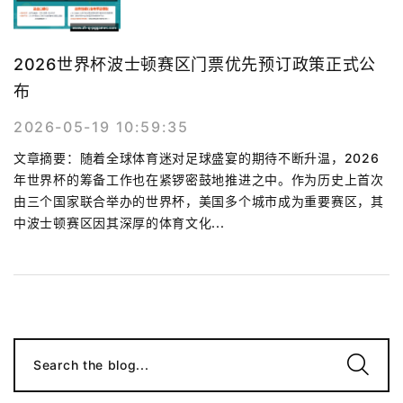
2026世界杯波士顿赛区门票优先预订政策正式公
布
2026-05-19 10:59:35
文章摘要：随着全球体育迷对足球盛宴的期待不断升温，2026
年世界杯的筹备工作也在紧锣密鼓地推进之中。作为历史上首次
由三个国家联合举办的世界杯，美国多个城市成为重要赛区，其
中波士顿赛区因其深厚的体育文化...
Search the blog...