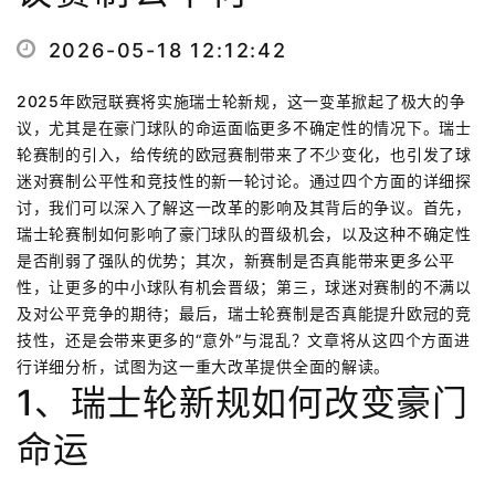
2026-05-18 12:12:42
2025年欧冠联赛将实施瑞士轮新规，这一变革掀起了极大的争
议，尤其是在豪门球队的命运面临更多不确定性的情况下。瑞士
轮赛制的引入，给传统的欧冠赛制带来了不少变化，也引发了球
迷对赛制公平性和竞技性的新一轮讨论。通过四个方面的详细探
讨，我们可以深入了解这一改革的影响及其背后的争议。首先，
瑞士轮赛制如何影响了豪门球队的晋级机会，以及这种不确定性
是否削弱了强队的优势；其次，新赛制是否真能带来更多公平
性，让更多的中小球队有机会晋级；第三，球迷对赛制的不满以
及对公平竞争的期待；最后，瑞士轮赛制是否真能提升欧冠的竞
技性，还是会带来更多的“意外”与混乱？文章将从这四个方面进
行详细分析，试图为这一重大改革提供全面的解读。
1、瑞士轮新规如何改变豪门
命运