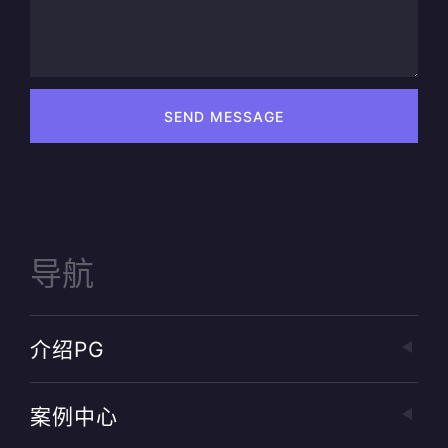
SEND MESSAGE
导航
介绍PG
案例中心