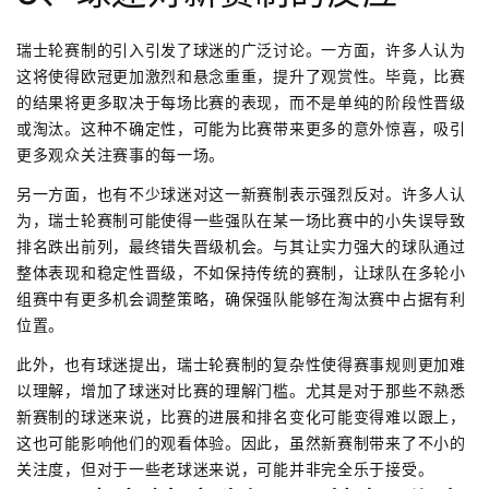
瑞士轮赛制的引入引发了球迷的广泛讨论。一方面，许多人认为
这将使得欧冠更加激烈和悬念重重，提升了观赏性。毕竟，比赛
的结果将更多取决于每场比赛的表现，而不是单纯的阶段性晋级
或淘汰。这种不确定性，可能为比赛带来更多的意外惊喜，吸引
更多观众关注赛事的每一场。
另一方面，也有不少球迷对这一新赛制表示强烈反对。许多人认
为，瑞士轮赛制可能使得一些强队在某一场比赛中的小失误导致
排名跌出前列，最终错失晋级机会。与其让实力强大的球队通过
整体表现和稳定性晋级，不如保持传统的赛制，让球队在多轮小
组赛中有更多机会调整策略，确保强队能够在淘汰赛中占据有利
位置。
此外，也有球迷提出，瑞士轮赛制的复杂性使得赛事规则更加难
以理解，增加了球迷对比赛的理解门槛。尤其是对于那些不熟悉
新赛制的球迷来说，比赛的进展和排名变化可能变得难以跟上，
这也可能影响他们的观看体验。因此，虽然新赛制带来了不小的
关注度，但对于一些老球迷来说，可能并非完全乐于接受。