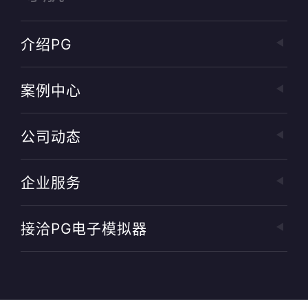
介绍PG
案例中心
公司动态
企业服务
接洽PG电子模拟器