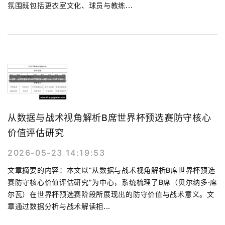
氛围既包括更衣室文化、球员与教练...
从数据与战术视角解析B席世界杯预选赛防守核心
价值评估研究
2026-05-23 14:19:53
文章摘要的内容：本文以“从数据与战术视角解析B席世界杯预选
赛防守核心价值评估研究”为中心，系统梳理了B席（贝尔纳多·席
尔瓦）在世界杯预选赛阶段所展现出的防守价值与战术意义。文
章通过数据分析与战术解读相...