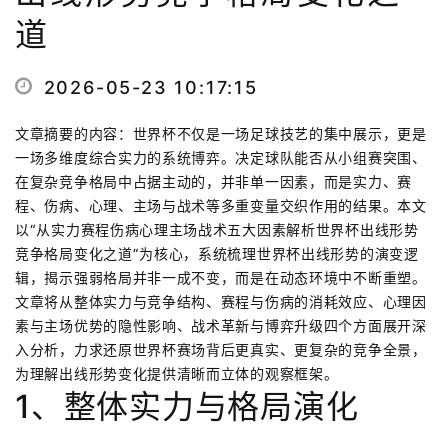
道
2026-05-23 10:17:15
文章摘要的内容：世界杯不仅是一场足球技艺的集中展示，更是
一场多维度综合实力的系统博弈。决定球队能否从小组赛突围、
在复杂竞争格局中占据主动的，并非单一因素，而是实力、赛
程、伤病、心理、主场与战术等多重变量交织作用的结果。本文
以“从实力赛程伤病心理主场战术五大因素解析世界杯出线形势
竞争格局变化之道”为核心，系统梳理世界杯出线形势的演变逻
辑，揭示强弱格局并非一成不变，而是在动态环境中不断重塑。
文章将从整体实力与竞争结构、赛程与伤病的消耗效应、心理因
素与主场优势的隐性影响、战术革新与博弈升级四个方面展开深
入分析，力求还原世界杯赛场背后更真实、更复杂的竞争全景，
为理解出线形势变化提供清晰而立体的观察框架。
1、整体实力与格局演化