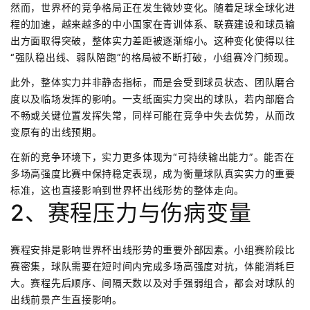
然而，世界杯的竞争格局正在发生微妙变化。随着足球全球化进
程的加速，越来越多的中小国家在青训体系、联赛建设和球员输
出方面取得突破，整体实力差距被逐渐缩小。这种变化使得以往
“强队稳出线、弱队陪跑”的格局被不断打破，小组赛冷门频现。
此外，整体实力并非静态指标，而是会受到球员状态、团队磨合
度以及临场发挥的影响。一支纸面实力突出的球队，若内部磨合
不畅或关键位置发挥失常，同样可能在竞争中失去优势，从而改
变原有的出线预期。
在新的竞争环境下，实力更多体现为“可持续输出能力”。能否在
多场高强度比赛中保持稳定表现，成为衡量球队真实实力的重要
标准，这也直接影响到世界杯出线形势的整体走向。
2、赛程压力与伤病变量
赛程安排是影响世界杯出线形势的重要外部因素。小组赛阶段比
赛密集，球队需要在短时间内完成多场高强度对抗，体能消耗巨
大。赛程先后顺序、间隔天数以及对手强弱组合，都会对球队的
出线前景产生直接影响。