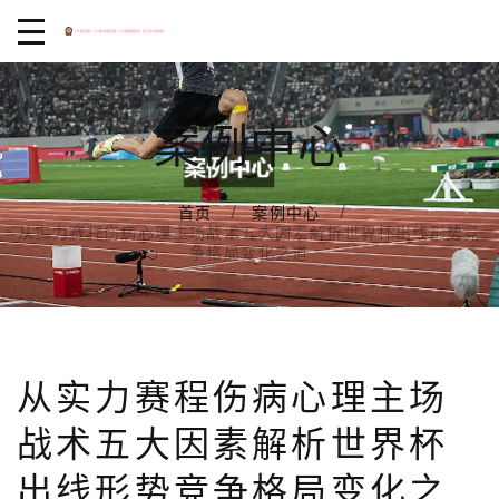
案例中心
首页
案例中心
从实力赛程伤病心理主场战术五大因素解析世界杯出线形势竞
争格局变化之道
从实力赛程伤病心理主场
战术五大因素解析世界杯
出线形势竞争格局变化之