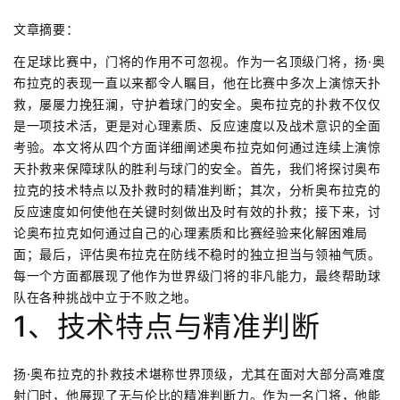
文章摘要：
在足球比赛中，门将的作用不可忽视。作为一名顶级门将，扬·奥
布拉克的表现一直以来都令人瞩目，他在比赛中多次上演惊天扑
救，屡屡力挽狂澜，守护着球门的安全。奥布拉克的扑救不仅仅
是一项技术活，更是对心理素质、反应速度以及战术意识的全面
考验。本文将从四个方面详细阐述奥布拉克如何通过连续上演惊
天扑救来保障球队的胜利与球门的安全。首先，我们将探讨奥布
拉克的技术特点以及扑救时的精准判断；其次，分析奥布拉克的
反应速度如何使他在关键时刻做出及时有效的扑救；接下来，讨
论奥布拉克如何通过自己的心理素质和比赛经验来化解困难局
面；最后，评估奥布拉克在防线不稳时的独立担当与领袖气质。
每一个方面都展现了他作为世界级门将的非凡能力，最终帮助球
队在各种挑战中立于不败之地。
1、技术特点与精准判断
扬·奥布拉克的扑救技术堪称世界顶级，尤其在面对大部分高难度
射门时，他展现了无与伦比的精准判断力。作为一名门将，他能