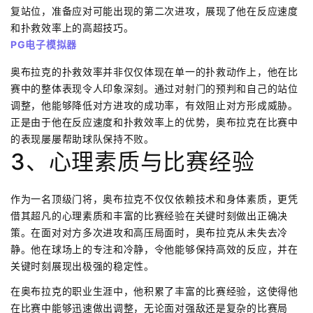
复站位，准备应对可能出现的第二次进攻，展现了他在反应速度
和扑救效率上的高超技巧。
PG电子模拟器
奥布拉克的扑救效率并非仅仅体现在单一的扑救动作上，他在比
赛中的整体表现令人印象深刻。通过对射门的预判和自己的站位
调整，他能够降低对方进攻的成功率，有效阻止对方形成威胁。
正是由于他在反应速度和扑救效率上的优势，奥布拉克在比赛中
的表现屡屡帮助球队保持不败。
3、心理素质与比赛经验
作为一名顶级门将，奥布拉克不仅仅依赖技术和身体素质，更凭
借其超凡的心理素质和丰富的比赛经验在关键时刻做出正确决
策。在面对对方多次进攻和高压局面时，奥布拉克从未失去冷
静。他在球场上的专注和冷静，令他能够保持高效的反应，并在
关键时刻展现出极强的稳定性。
在奥布拉克的职业生涯中，他积累了丰富的比赛经验，这使得他
在比赛中能够迅速做出调整，无论面对强敌还是复杂的比赛局