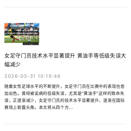
女足守门员技术水平显著提升 黄油手等低级失误大
幅减少
2026-05-31 10:19:46
随着女性足球水平的不断提升，女足守门员在比赛中的表现也愈
加出色。曾经被诟病的低级失误，尤其是“黄油手”这样的致命失
误，正逐渐减少，女足守门员的技术水平显著提升，逐渐在国际
赛场上崭露头角。本文将从四个方...