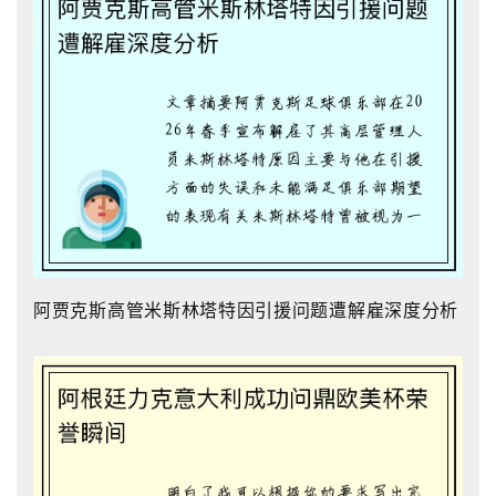
阿贾克斯高管米斯林塔特因引援问题遭解雇深度分析