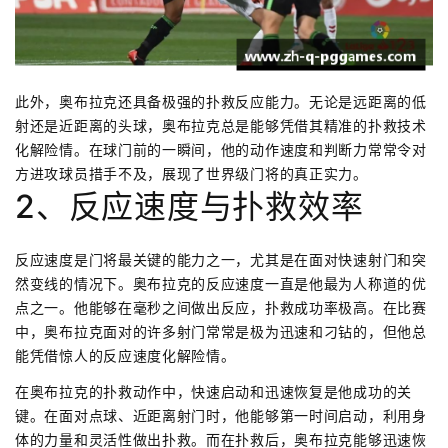
此外，奥布拉克还具备极强的扑救反应能力。无论是远距离的低
射还是近距离的头球，奥布拉克总是能够凭借其精准的扑救技术
化解险情。在球门前的一瞬间，他的动作速度和判断力常常令对
方进攻球员措手不及，展现了世界级门将的真正实力。
2、反应速度与扑救效率
反应速度是门将最关键的能力之一，尤其是在面对快速射门和突
然变线的情况下。奥布拉克的反应速度一直是他最为人称道的优
点之一。他能够在毫秒之间做出反应，扑救成功率极高。在比赛
中，奥布拉克面对的许多射门常常是极为迅速和刁钻的，但他总
能凭借惊人的反应速度化解险情。
在奥布拉克的扑救动作中，快速启动和迅速恢复是他成功的关
键。在面对点球、近距离射门时，他能够第一时间启动，利用身
体的力量和灵活性做出扑救。而在扑救后，奥布拉克能够迅速恢