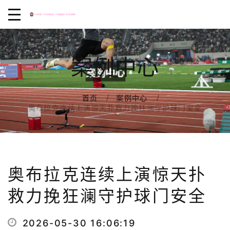
案例中心
首页
案例中心
奥布拉克连续上演惊天扑救力挽狂澜守护球门安全
奥布拉克连续上演惊天扑
救力挽狂澜守护球门安全
2026-05-30 16:06:19