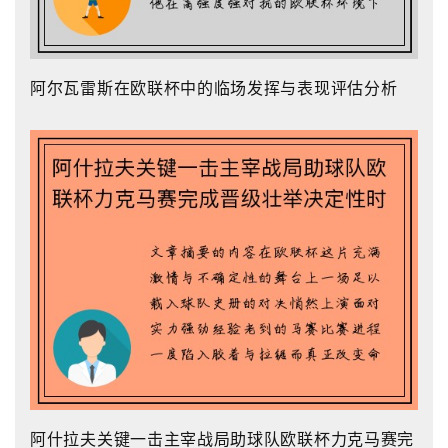
阿尔瓦雷斯在欧联杯中的临场发挥与表现评估分析
阿什拉夫关键一击主宰战局助球队欧联杯力克马赛完