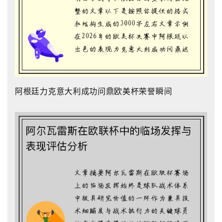
阿根廷力克意大利成功问鼎欧美杯荣誉瞬间