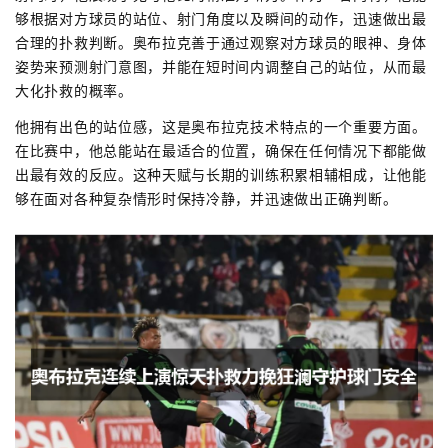
够根据对方球员的站位、射门角度以及瞬间的动作，迅速做出最
合理的扑救判断。奥布拉克善于通过观察对方球员的眼神、身体
姿势来预测射门意图，并能在短时间内调整自己的站位，从而最
大化扑救的概率。
他拥有出色的站位感，这是奥布拉克技术特点的一个重要方面。
在比赛中，他总能站在最适合的位置，确保在任何情况下都能做
出最有效的反应。这种天赋与长期的训练积累相辅相成，让他能
够在面对各种复杂情形时保持冷静，并迅速做出正确判断。