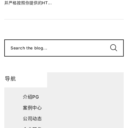
并严格按照你提供的HT...
Search the blog...
导航
介绍PG
案例中心
公司动态