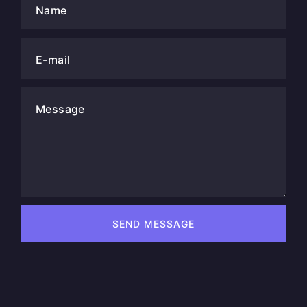
Name
E-mail
Message
SEND MESSAGE