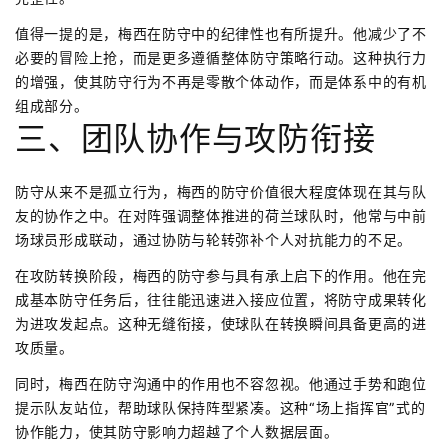
值得一提的是，梅西在防守中的纪律性也有所提升。他减少了不
必要的冒险上抢，而是更多遵循整体防守策略行动。这种执行力
的增强，使其防守行为不再是零散个体动作，而是体系中的有机
组成部分。
三、团队协作与攻防衔接
防守从来不是孤立行为，梅西的防守价值很大程度体现在其与队
友的协作之中。在对阵强调整体推进的荷兰球队时，他常与中前
场球员形成联动，通过协防与轮转弥补个人对抗能力的不足。
在攻防转换阶段，梅西的防守参与具有承上启下的作用。他在完
成基本防守任务后，往往能迅速进入接应位置，将防守成果转化
为进攻发起点。这种无缝衔接，使球队在转换瞬间具备更高的进
攻质量。
同时，梅西在防守沟通中的作用也不容忽视。他通过手势和跑位
提示队友站位，帮助球队保持阵型紧凑。这种“场上指挥官”式的
协作能力，使其防守影响力超越了个人数据层面。