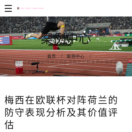
案例中心
首页
案例中心
梅西在欧联杯对阵荷兰的防守表现分析及其价值评估
梅西在欧联杯对阵荷兰的
防守表现分析及其价值评
估