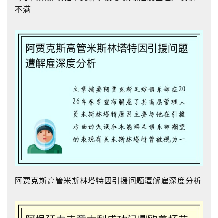
不满
阿贾克斯高管米斯林塔特因引援问题遭解雇深度分析