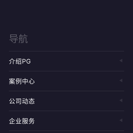
导航
介绍PG
案例中心
公司动态
企业服务