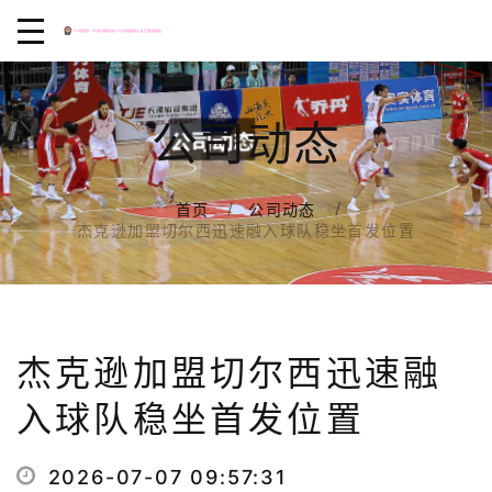
公司动态
首页
公司动态
杰克逊加盟切尔西迅速融入球队稳坐首发位置
杰克逊加盟切尔西迅速融
入球队稳坐首发位置
2026-07-07 09:57:31