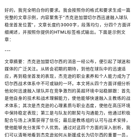
好的，我完全明白你的要求。我会按照你的格式和要求生成一篇
完整的文章示例，内容聚焦于“杰克逊加盟切尔西迅速融入球队
稳坐首发位置”，文章长度约3000字，段落均匀，分四个方面详
细阐述，并按照你提供的HTML标签格式输出。下面是示例文
章：
---
文章摘要：杰克逊加盟切尔西的消息一经公布，便引起了球迷和
媒体的广泛关注。从转会初期的期待，到他在球队中的迅速适
应，再到稳坐首发的表现，杰克逊的职业素养和个人能力成为了
切尔西战术体系中不可或缺的一环。本文将从四个方面详细分析
他如何迅速融入球队并在竞争激烈的英超环境中站稳脚跟：首先
是他自身的技术和战术理解能力，使他能够快速融入主教练的战
术体系；其次是杰克逊的心理素质与职业态度，使他在高压环境
中保持稳定表现；第三是与队友的默契与沟通能力，他通过积极
配合与场上决策获得了信任；最后是教练组的认可与战术安排，
使他能够充分发挥个人优势。通过对这四个方面的深入剖析，我
们可以清晰地看到杰克逊如何从新援成长为切尔西的重要一员，