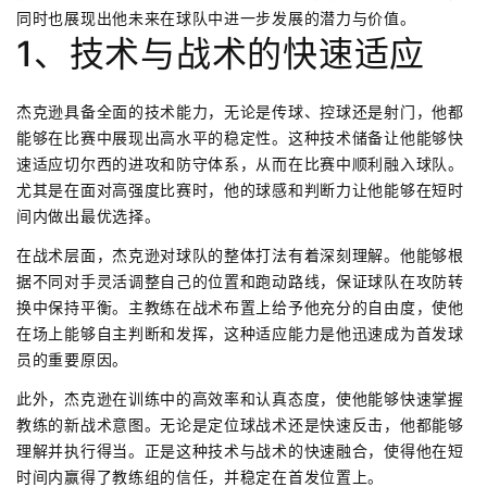
同时也展现出他未来在球队中进一步发展的潜力与价值。
1、技术与战术的快速适应
杰克逊具备全面的技术能力，无论是传球、控球还是射门，他都
能够在比赛中展现出高水平的稳定性。这种技术储备让他能够快
速适应切尔西的进攻和防守体系，从而在比赛中顺利融入球队。
尤其是在面对高强度比赛时，他的球感和判断力让他能够在短时
间内做出最优选择。
在战术层面，杰克逊对球队的整体打法有着深刻理解。他能够根
据不同对手灵活调整自己的位置和跑动路线，保证球队在攻防转
换中保持平衡。主教练在战术布置上给予他充分的自由度，使他
在场上能够自主判断和发挥，这种适应能力是他迅速成为首发球
员的重要原因。
此外，杰克逊在训练中的高效率和认真态度，使他能够快速掌握
教练的新战术意图。无论是定位球战术还是快速反击，他都能够
理解并执行得当。正是这种技术与战术的快速融合，使得他在短
时间内赢得了教练组的信任，并稳定在首发位置上。