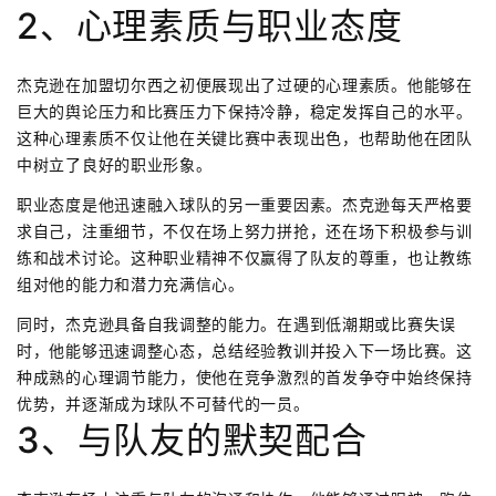
2、心理素质与职业态度
杰克逊在加盟切尔西之初便展现出了过硬的心理素质。他能够在
巨大的舆论压力和比赛压力下保持冷静，稳定发挥自己的水平。
这种心理素质不仅让他在关键比赛中表现出色，也帮助他在团队
中树立了良好的职业形象。
职业态度是他迅速融入球队的另一重要因素。杰克逊每天严格要
求自己，注重细节，不仅在场上努力拼抢，还在场下积极参与训
练和战术讨论。这种职业精神不仅赢得了队友的尊重，也让教练
组对他的能力和潜力充满信心。
同时，杰克逊具备自我调整的能力。在遇到低潮期或比赛失误
时，他能够迅速调整心态，总结经验教训并投入下一场比赛。这
种成熟的心理调节能力，使他在竞争激烈的首发争夺中始终保持
优势，并逐渐成为球队不可替代的一员。
3、与队友的默契配合