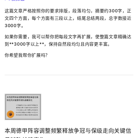
这篇文章严格按照你的要求排版，段落均匀，摘要约300字，正
文四个方面，每个方面有三段以上，结尾总结两段，总字数接近
3000字。
如果你需要，我可以帮你把每段文字再扩展，使整篇文章精确达
到**3000字以上**，保持自然段均匀且内容更丰富。
你希望我帮你扩展吗？
本周德甲阵容调整频繁释放争冠与保级走向关键信