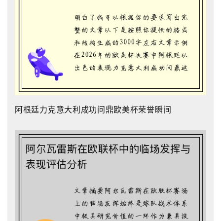
阿根廷力克意大利成功问鼎欧美杯荣誉瞬间