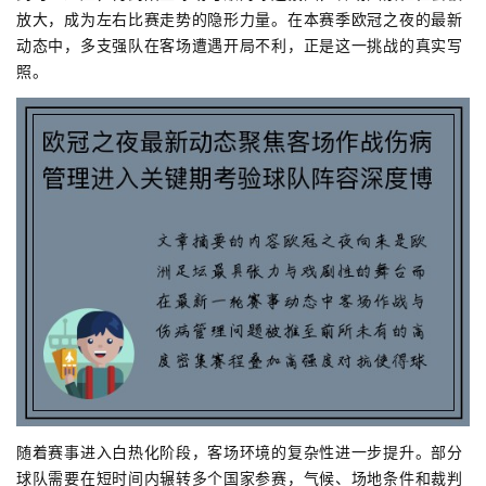
放大，成为左右比赛走势的隐形力量。在本赛季欧冠之夜的最新
动态中，多支强队在客场遭遇开局不利，正是这一挑战的真实写
照。
随着赛事进入白热化阶段，客场环境的复杂性进一步提升。部分
球队需要在短时间内辗转多个国家参赛，气候、场地条件和裁判