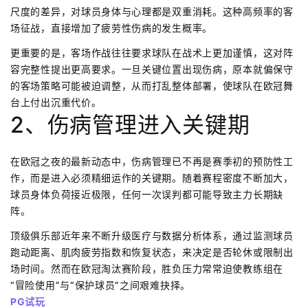
尺度的差异，对球员身体与心理都是双重消耗。这种高频率的客
场征战，直接增加了疲劳性伤病的发生概率。
更重要的是，客场作战往往要求球队在战术上更加谨慎，这对阵
容完整性提出更高要求。一旦关键位置出现伤病，原本就偏保守
的客场策略可能被迫调整，从而打乱整体部署，使球队在欧冠舞
台上付出沉重代价。
2、伤病管理进入关键期
在欧冠之夜的最新动态中，伤病管理已不再是赛季初的预防性工
作，而是进入必须精细运作的关键期。随着赛程密度不断加大，
球员身体负荷接近极限，任何一次误判都可能导致主力长期缺
阵。
顶级俱乐部近年来不断升级医疗与数据分析体系，通过监测球员
跑动距离、肌肉疲劳指数和恢复状态，来决定是否轮休或限制出
场时间。然而在欧冠淘汰赛阶段，胜负压力常常迫使教练组在
“冒险使用”与“保护球员”之间艰难抉择。
PG试玩