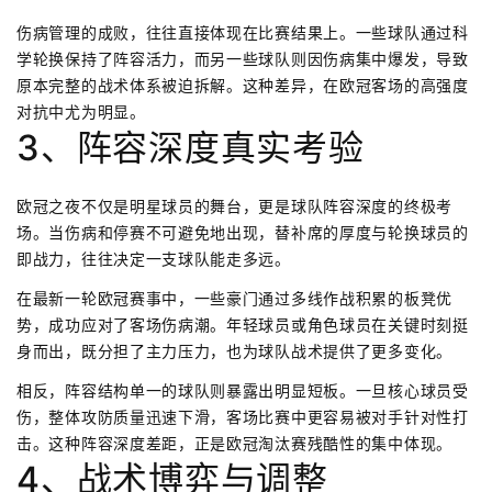
伤病管理的成败，往往直接体现在比赛结果上。一些球队通过科
学轮换保持了阵容活力，而另一些球队则因伤病集中爆发，导致
原本完整的战术体系被迫拆解。这种差异，在欧冠客场的高强度
对抗中尤为明显。
3、阵容深度真实考验
欧冠之夜不仅是明星球员的舞台，更是球队阵容深度的终极考
场。当伤病和停赛不可避免地出现，替补席的厚度与轮换球员的
即战力，往往决定一支球队能走多远。
在最新一轮欧冠赛事中，一些豪门通过多线作战积累的板凳优
势，成功应对了客场伤病潮。年轻球员或角色球员在关键时刻挺
身而出，既分担了主力压力，也为球队战术提供了更多变化。
相反，阵容结构单一的球队则暴露出明显短板。一旦核心球员受
伤，整体攻防质量迅速下滑，客场比赛中更容易被对手针对性打
击。这种阵容深度差距，正是欧冠淘汰赛残酷性的集中体现。
4、战术博弈与调整