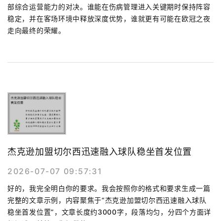
部综合运营能力的对决。谁能在伤病管理进入关键期时保持阵容
稳定，并在客场环境中释放深度优势，谁就更有可能在欧冠之夜
走向最终的荣耀。
杰克逊加盟切尔西迅速融入球队稳坐首发位置
2026-07-07 09:57:31
好的，我完全明白你的要求。我会按照你的格式和要求生成一篇
完整的文章示例，内容聚焦于“杰克逊加盟切尔西迅速融入球队
稳坐首发位置”，文章长度约3000字，段落均匀，分四个方面详