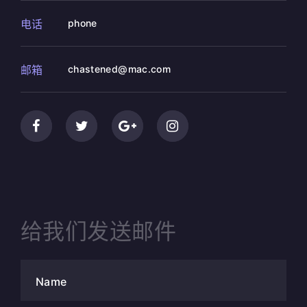
电话
phone
邮箱
chastened@mac.com
给我们发送邮件
Name