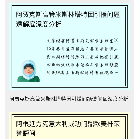
阿贾克斯高管米斯林塔特因引援问题遭解雇深度分析